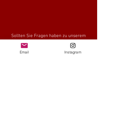
Sollten Sie Fragen haben zu unserem
Verein, der Inhalt der Webseite nicht
korrekt angezeigt werden, oder sonstige
Fragen haben, wenden Sie sich bitte an
Email
Instagram
folgende Personen:
1. FCK Fanclub
Houschder Hainbachteufel
Birkenstraße 10
76879 Hochstadt
Telefon:
+49 1799 032415
E-Mail: hainbachteufel@web.de
Website: www.hhainbachteufel.com
Bei redaktionellen Inhalten:
Verantwortlich nach § 55 Abs.2 RStV
1. FCK Fanclub
Houschder Hainbachteufel
Birkentstraße 10